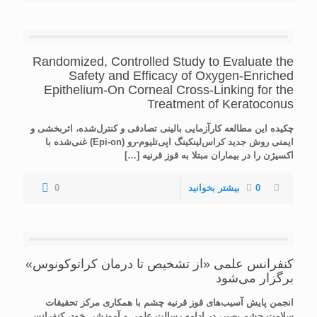
Randomized, Controlled Study to Evaluate the
Safety and Efficacy of Oxygen-Enriched
Epithelium-On Corneal Cross-Linking for the
Treatment of Keratoconus
چکیده این مطالعه کارآزمایی بالینی تصادفی و کنترل‌شده، اثربخشی و
ایمنی روش جدید کراس‌لینکینگ اپی‌تلیوم‌-رو (Epi-on) غنی‌شده با
اکسیژن را در بیماران مبتلا به قوز قرنیه
[…]
0
بیشتر بخوانید
0
کنفرانس علمی «از تشخیص تا درمان کراتوکونوس»
برگزار می‌شود
انجمن پایش آسیب‌های قوز قرنیه چشم با همکاری مرکز تحقیقات
سلامت چشم بصیر، در ادامه رسالت علمی و آموزشی خود، کنفرانس