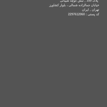
پلاک 359 , نبش کوچه شیبانی
خیابان جمالزاده شمالی ، بلوار کشاورز
تهران , ایران
کد پستی : 2297612060