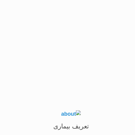
Munson’s sign برآمدگی پلک پایین در نگاه به پایین
اسکار سطحی قرنیه به دلیل پارگی لایه دومن
هیدروپس حاد به دلیل پارگی لایه دسمه و نفوذ مایع
اسکار در استروما پس از بهبودی هیدروپس
کراتوکونوس پیشرونده
کراتوکونوس پیشرونده:
این پیشرفت در هر سنی می تواند دیده شود. که اص
لنزهای سخت به دلیل فشاری که روی قرنیه وارد می 
تعریف بیماری