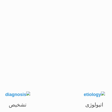
 زلالیه در استروما که به سبب ضخیم شدن استرومای قرنیه هم
لاح دید عینک با پیشرفت بیماری سخت تر می شود.
کنند می تواند تا حدودی این نامنظمی ها را برطرف کند.
اتیولوژی
تشخیص