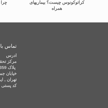
کراتوکونوس چیست؟ بیماریهای
چرا 
همراه
تماس با 
ادرس
مرکز تحق
پلاک 359 , نبش کوچه شیبانی
خیابان جم
تهران , ای
کد پستی : 97612060