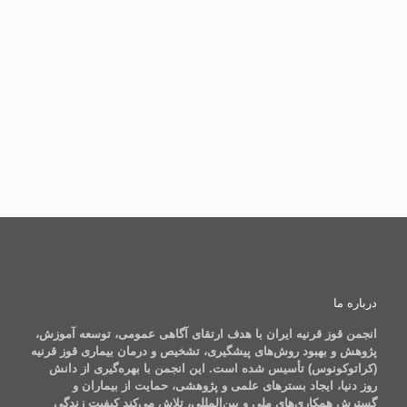
Floppy eyelid syndrome
بیماری فوکس قرنیه Fuchs
دیستروفی گرانولار قرنیه Granular
دیستروفی لاتیس قرنیه Lattice
رتینیت پیگمنتوزا (RP)
رتینوپاتی نوزادان نارس (ROP) و ورنال کونژکتیویت
(کونژکتیویت فصلی آلرژیک )
درباره ما
انجمن قوز قرنیه ایران با هدف ارتقای آگاهی عمومی، توسعه آموزش،
پژوهش و بهبود روش‌های پیشگیری، تشخیص و درمان بیماری قوز قرنیه
(کراتوکونوس) تأسیس شده است. این انجمن با بهره‌گیری از دانش
روز دنیا، ایجاد بسترهای علمی و پژوهشی، حمایت از بیماران و
گسترش همکاری‌های ملی و بین‌المللی، تلاش می‌کند کیفیت زندگی